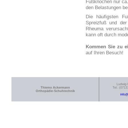
Fußknochen nur ca.
den Belastungen be
Die häufigsten F
Spreizfuß und der
Rheuma verursacht
kann oft durch mod
Kommen Sie zu ei
auf Ihren Besuch!
Ludwig-
Thiemo Ackermann
Tel.: (0713
Orthopädie-Schuhtechnik
info