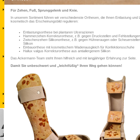
Für Zehen, Fuß, Sprunggelenk und Knie.
In unserem Sortiment führen wir verschiedenste Orthesen, die Ihnen Entlastung und
kosmetisch das Erscheinungsbild regulieren:
Entlastungsorthese bei plantaren Ulcerazionen
Hammerzehen-Korrekturorthese, z.B. gegen Druckstellen und Fehlstellunge
Zwischenzehen-Silikonorthese, z.B. gegen Hühneraugen oder Scheuerstelle
Silikon
Einbauorthese mit kosmetischem Wadenausgleich für Konfektionsschuhe
Hallux valgus Korrekturorthese aus antiallergenem Silikon
Das Ackermann-Team steht Ihnen hilfreich und mit langjähriger Erfahrung zur Seite.
Damit Sie unbeschwert und „leichtfüßig“ Ihren Weg gehen können!