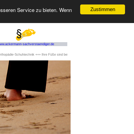
esseren Service zu bieten. Wenn
Zustimmen
ww.ackermann-sachverstaendiger.de
die-Schuhtechnik +++ Ihre Füße sind bei uns in guten Händen! +++ schmerzfreies Laufen 