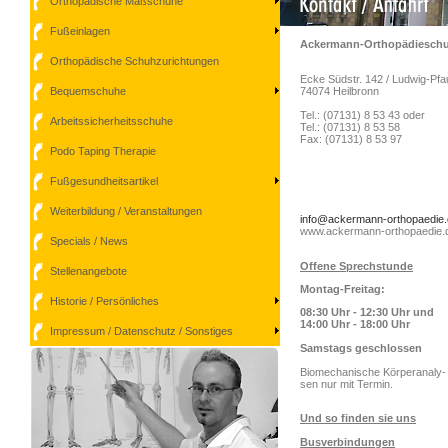
Orthopädische Maßschuhe
Fußeinlagen
Ackermann-Orthopädieschuh
Orthopädische Schuhzurichtungen
Ecke Südstr. 142 / Ludwig-Pfau
Bequemschuhe
74074 Heilbronn
Tel.: (07131) 8 53 43 oder
Arbeitssicherheitsschuhe
Tel.: (07131) 8 53 58
Fax: (07131) 8 53 97
Podo Taping Therapie
Fußgesundheitsartikel
Weiterbildung / Veranstaltungen
info@ackermann-orthopaedie
www.ackermann-orthopaedie.
Specials / News
Offene Sprechstunde
Stellenangebote
Montag-Freitag:
Historie / Persönliches
08:30 Uhr - 12:30 Uhr und
14:00 Uhr - 18:00 Uhr
Impressum / Datenschutz / Sonstiges
Samstags geschlossen
Biomechanische Körperanaly-
sen nur mit Termin.
Und so finden sie uns
Busverbindungen