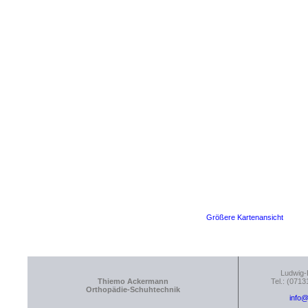
Größere Kartenansicht
Ludwig-
Thiemo Ackermann
Tel.: (0713
Orthopädie-Schuhtechnik
info