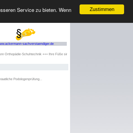
esseren Service zu bieten. Wenn
Zustimmen
ww.ackermann-sachverstaendiger.de
Orthopädie-Schuhtechnik +++ Ihre Füße sind bei uns in guten Händen! +++ schmerzfreies 
taatliche Podologenprüfung...