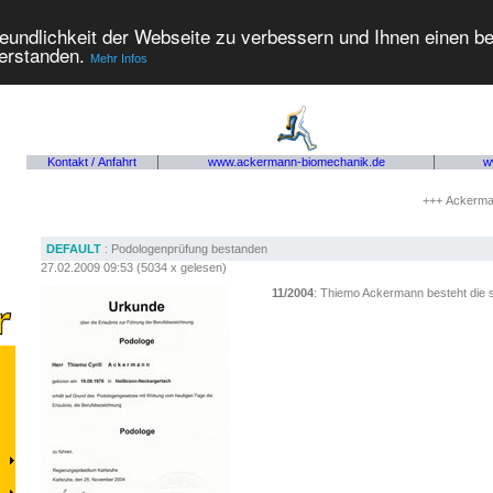
eundlichkeit der Webseite zu verbessern und Ihnen einen b
verstanden.
Mehr Infos
Kontakt / Anfahrt
www.ackermann-biomechanik.de
w
+++ Ackermann 
DEFAULT
: Podologenprüfung bestanden
27.02.2009 09:53
(
5034 x gelesen
)
11/2004
: Thiemo Ackermann besteht die s