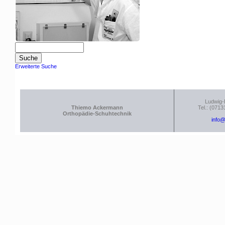
Erweiterte Suche
Ludwig-
Thiemo Ackermann
Tel.: (0713
Orthopädie-Schuhtechnik
info