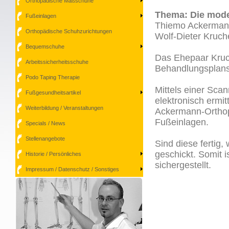
Orthopädische Maßschuhe
Thema: Die mode
Fußeinlagen
Thiemo Ackermann
Orthopädische Schuhzurichtungen
Wolf-Dieter Kruc
Bequemschuhe
Das Ehepaar Kruch
Arbeitssicherheitsschuhe
Behandlungsplans 
Podo Taping Therapie
Mittels einer Sca
Fußgesundheitsartikel
elektronisch ermit
Weiterbildung / Veranstaltungen
Ackermann-Orthopä
Fußeinlagen.
Specials / News
Stellenangebote
Sind diese fertig
geschickt. Somit 
Historie / Persönliches
sichergestellt.
Impressum / Datenschutz / Sonstiges