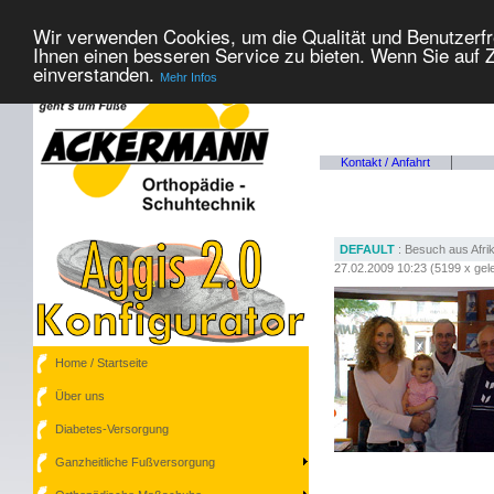
Wir verwenden Cookies, um die Qualität und Benutzerfr
Ihnen einen besseren Service zu bieten. Wenn Sie auf Z
einverstanden.
Mehr Infos
Kontakt / Anfahrt
DEFAULT
: Besuch aus Afri
27.02.2009 10:23
(
5199 x gel
Home / Startseite
Über uns
Diabetes-Versorgung
Ganzheitliche Fußversorgung