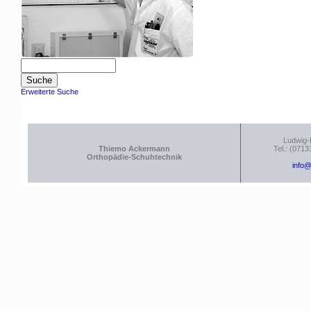
Erweiterte Suche
Ludwig-
Thiemo Ackermann
Tel.: (0713
Orthopädie-Schuhtechnik
info