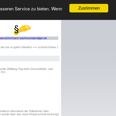
esseren Service zu bieten. Wenn
Zustimmen
ww.ackermann-sachverstaendiger.de
 uns in guten Händen! +++ schmerzfreies Laufen mit der Orthopädie-Schuhtechnik von Ack
Nordic-Walking-Tag beim Gesundheits- und
Ort...
ikern informierte die Teilnehmer über
dem wurde über das neue Körperschmerzkonzept