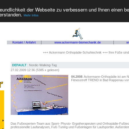
eundlichkeit der Webseite zu verbessern und Ihnen einen b
verstanden.
Mehr Infos
Kontakt / Anfahrt
www.ackermann-biomechanik.de
w
+++ Ackermann Orthopädie-Schuhtechnik +++ Ihre Füße sind bei
DEFAULT
: Nordic-Walking-Tag
27.02.2009 12:36
(
5385 x gelesen
)
04.2008
: Ackermann-Orthopädie ist am 
Fitnesstreff TREND in Bad Rappenau vor 
Das Fußexperten-Team aus Sport- Physio- Ergotherapeuten und Orthopädie-Fußtechn
professionelle Laufanalysen, Fuß-Tuning und Fußeinlagen für Laufsportler. Außer