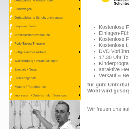
Orthopädische Maßschuhe
Fußeinlagen
Orthopädische Schuhzurichtungen
Kostenlose F
Bequemschuhe
Einlagen-Fü
Arbeitssicherheitsschuhe
Kostenlose 
Podo Taping Therapie
Kostenlose L
DVD Vorführ
Fußgesundheitsartikel
17.30 Uhr To
Weiterbildung / Veranstaltungen
Kinderprog
attraktive H
Specials / News
Verkauf & Be
Stellenangebote
für gute Unterhal
Historie / Persönliches
Wohl wird gesorg
Impressum / Datenschutz / Sonstiges
Wir freuen uns auf