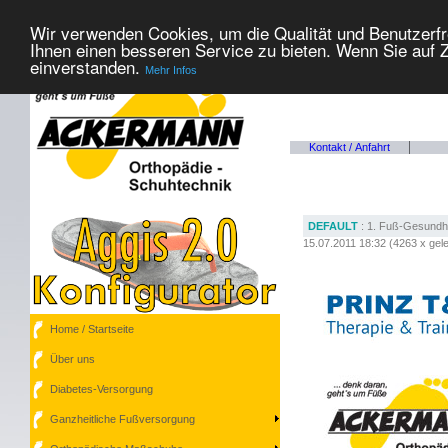
Wir verwenden Cookies, um die Qualität und Benutzerfr
Ihnen einen besseren Service zu bieten. Wenn Sie auf Z
einverstanden.
Mehr Infos
Kontakt / Anfahrt
DEFAULT
: 1. Fuß-Gesundh
15.07.2011 18:32
(
4263 x gel
Home / Startseite
Über uns
Diabetes-Versorgung
Ganzheitliche Fußversorgung