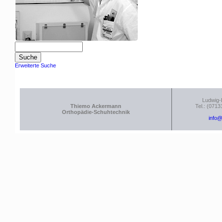
Erweiterte Suche
Ludwig-
Thiemo Ackermann
Tel.: (0713
Orthopädie-Schuhtechnik
info