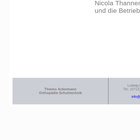
Nicola Thanner
und die Betrieb
Ludwig-
Thiemo Ackermann
Tel.: (0713
Orthopädie-Schuhtechnik
info