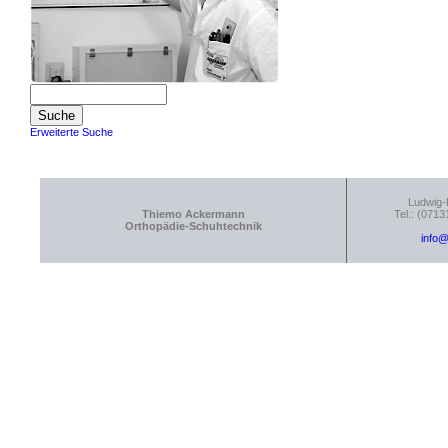
Erweiterte Suche
Ludwig-
Thiemo Ackermann
Tel.: (0713
Orthopädie-Schuhtechnik
info